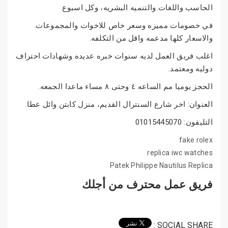
الحاسب واللغات والتنميه البشريه، وكل اسبوع
في خصومات مميزه وسعر خاص للاخوات والمجموعات.
والاسعار كلها مدعمه واقل من التكلفه.
اغلب فريق العمل لديه سنوات خبره عديده وشهادات احتراف
دوليه ومعتمد.
الحجز يوميا مم الساعه ٤ وحتى ٨ مساء ماعدا الجمعه.
العنوان: اخر شارع السنترال القديم، منزل كابتن وائل عطا.
التليفون: 01015445070
fake rolex
replica iwc watches
Patek Philippe Nautilus Replica
فريق عمل محترف من أجلك
SOCIAL SHARE :